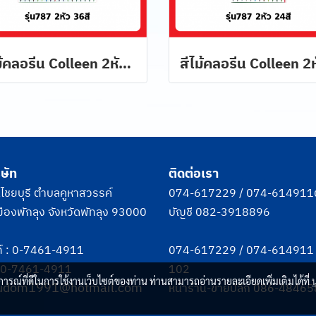
สีไม้คลอรีน Colleen 2หัว 36 สี 18 แท่ง รุ่น 787
ิษัท
ติดต่อเรา
ชยบุรี ตำบลคูหาสวรรค์
074-617229
/
074-614911
ืองพักลุง จังหวัดพัทลุง 93000
บัญชี
082-3918896
์ :
0-7461-4911
074-617229
/
074-614911
: 0-7461-4911
102
บการณ์ที่ดีในการใช้งานเว็บไซต์ของท่าน ท่านสามารถอ่านรายละเอียดเพิ่มเติมได้ที่
udom1991@hotmail.com
หน้าร้าน-ขายปลีก
086-48465