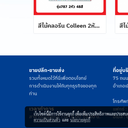
สีไม้คลอรีน Colleen 2หัว 48 สี 24 แท่ง รุ่น 787
ขายปลีก-ขายส่ง
ที่อยู่บร
รวมทั้งหมดไว้ที่นี่เพื่อตอบโจทย์
75 ถนนไ
การดำเนินงานให้กับทุกธุรกิจของทุก
อำเภอเม
ท่าน
โทรศัพท
เวลาทำการ
แฟกซ์ 
เว็บไซต์นี้มีการใช้งานคุกกี้ เพื่อเพิ่มประสิทธิภาพและประส
สาขาถนนไชยบุรี เวลา 8.00-18.00 น.
อีเมล :
ความเป็นส่วนตัว
และ
นโยบายคุกกี้