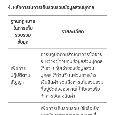
4. หลักการในการเก็บรวบรวมข้อมูลส่วนบุคคล
ฐานกฎหมาย
ในการเก็บ
รายละเอียด
รวบรวม
ข้อมูล
การปฏิบัติตามสัญญาการซื้อขาย
ระหว่างผู้ควบคุมข้อมูลส่วนบุคคล
เพื่อการ
("เรา") กับเจ้าของข้อมูลส่วน
ปฏิบัติตาม
บุคคล ("ท่าน") ในส่วนการชำระ
สัญญา
เงินสินค้า รวมถึงการเก็บรวบรวม
ที่อยู่จัดส่งของท่านให้กับเราเพื่อ
ทำการจัดส่งสินค้า
เพื่อการเก็บรวบรวม ใช้หรือเปิด