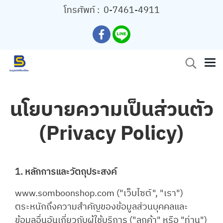
โทรศัพท์ :
0-7461-4911
นโยบายความเป็นส่วนตัว
(Privacy Policy)
1. หลักการและวัตถุประสงค์
www.somboonshop.com ("เว็บไซต์", "เรา")
ตระหนักถึงความสำคัญของข้อมูลส่วนบุคคลและ
ข้อมูลอื่นอันเกี่ยวกับผู้ใช้บริการ ("ลูกค้า" หรือ "ท่าน")