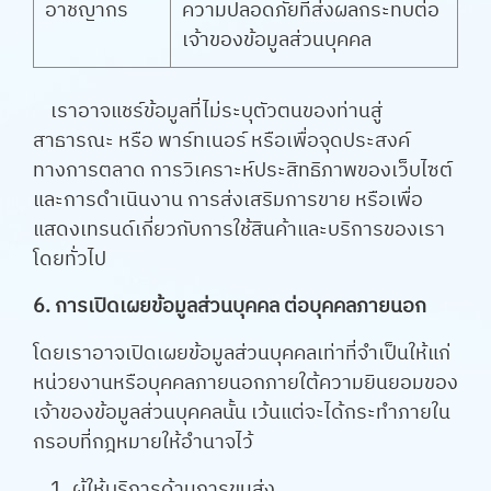
อาชญากร
ความปลอดภัยที่ส่งผลกระทบต่อ
เจ้าของข้อมูลส่วนบุคคล
เราอาจแชร์ข้อมูลที่ไม่ระบุตัวตนของท่านสู่
สาธารณะ หรือ พาร์ทเนอร์ หรือเพื่อจุดประสงค์
ทางการตลาด การวิเคราะห์ประสิทธิภาพของเว็บไซต์
และการดำเนินงาน การส่งเสริมการขาย หรือเพื่อ
แสดงเทรนด์เกี่ยวกับการใช้สินค้าและบริการของเรา
โดยทั่วไป
6. การเปิดเผยข้อมูลส่วนบุคคล ต่อบุคคลภายนอก
โดยเราอาจเปิดเผยข้อมูลส่วนบุคคลเท่าที่จำเป็นให้แก่
หน่วยงานหรือบุคคลภายนอกภายใต้ความยินยอมของ
เจ้าของข้อมูลส่วนบุคคลนั้น เว้นแต่จะได้กระทำภายใน
กรอบที่กฎหมายให้อำนาจไว้
1. ผู้ให้บริการด้านการขนส่ง