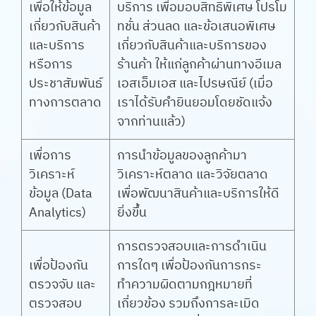
เพื่อให้ข้อมูล
บริการ เพื่อมอบสิทธิพิเศษ โปรโม
เกี่ยวกับสินค้า
ทชั่น ส่วนลด และข้อเสนอพิเศษ
และบริการ
เกี่ยวกับสินค้าและบริการของ
หรือการ
ร้านค้า ให้แก่ลูกค้าผ่านทางอีเมล
ประชาสัมพันธ์
เอสเอ็มเอส และไปรษณีย์ (เมื่อ
ทางการตลาด
เราได้รับคำยินยอมโดยชัดแจ้ง
จากท่านแล้ว)
เพื่อการ
การนำข้อมูลของลูกค้ามา
วิเคราะห์
วิเคราะห์ตลาด และวิจัยตลาด
ข้อมูล (Data
เพื่อพัฒนาสินค้าและบริการให้ดี
Analytics)
ยิ่งขึ้น
การตรวจสอบและการดำเนิน
เพื่อป้องกัน
การใดๆ เพื่อป้องกันการกระ
ตรวจจับ และ
ทำความผิดตามกฎหมายที่
ตรวจสอบ
เกี่ยวข้อง รวมถึงการละเมิด