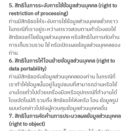
5. สิทธิในการระงับการใช้ข้อมูลส่วนบุคคล (right to
restriction of processing)
ท่านมีสิทธิขอให้ระงับการใช้ข้อมูลส่วนบุคคลชั่วคราว
ในกรณีที่เราอยู่ระหว่างตรวจสอบตามคำร้องขอใช้
สิทธิขอแก้ไขข้อมูลส่วนบุคคล หรือสิทธิในการคัดค้าน
การเก็บรวบรวม ใช้ หรือเปิดเผยข้อมูลส่วนบุคคลของ
ท่าน
6. สิทธิในการให้โอนย้ายข้อมูลส่วนบุคคล (right to
data portability)
ท่านมีสิทธิขอรับข้อมูลส่วนบุคคลของท่าน ในกรณีที่
เราทำให้ข้อมูลนั้นอยู่ในรูปแบบที่สามารถอ่านหรือใช้
งานโดยทั่วไปด้วยเครื่องมือหรืออุปกรณ์ที่ทำงานได้
โดยอัตโนมัติ รวมถึง สิทธิขอให้ส่งหรือ โอน ข้อมูลรูป
แบบดังกล่าวไปยังผู้ควบคุมข้อมูลส่วนบุคคลอื่น
7. สิทธิในการคัดค้านการประมวลผลข้อมูลส่วนบุคคล
(right to object)