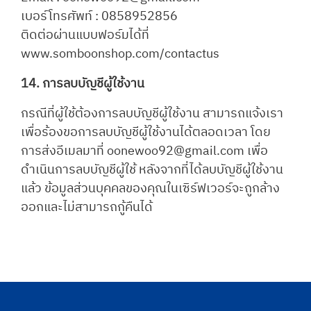
เบอร์โทรศัพท์ : 0858952856
ติดต่อผ่านแบบฟอร์มได้ที่
www.somboonshop.com/contactus
14. การลบบัญชีผู้ใช้งาน
กรณีที่ผู้ใช้ต้องการลบบัญชีผู้ใช้งาน สามารถแจ้งเรา
เพื่อร้องขอการลบบัญชีผู้ใช้งานได้ตลอดเวลา โดย
การส่งอีเมลมาที่ oonewoo92@gmail.com เพื่อ
ดำเนินการลบบัญชีผู้ใช้ หลังจากที่ได้ลบบัญชีผู้ใช้งาน
แล้ว ข้อมูลส่วนบุคคลของคุณในเซิร์ฟเวอร์จะถูกล้าง
ออกและไม่สามารถกู้คืนได้