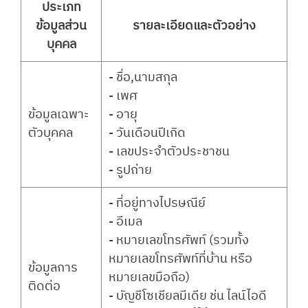
ประเภท
ข้อมูลส่วน
รายละเอียดและตัวอย่าง
บุคคล
- ชื่อ,นามสกุล
- เพศ
ข้อมูลเฉพาะ
- อายุ
ตัวบุคคล
- วันเดือนปีเกิด
- เลขประจำตัวประชาชน
- รูปถ่าย
- ที่อยู่ทางไปรษณีย์
- อีเมล
- หมายเลขโทรศัพท์ (รวมทั้ง
หมายเลขโทรศัพท์ที่บ้าน หรือ
ข้อมูลการ
หมายเลขมือถือ)
ติดต่อ
- บัญชีโซเชียลมีเดีย ช่น ไลน์ไอดี