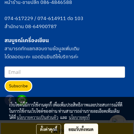
หน้าร้าน-ขายปลีก
086-4846588
074-617229
/
074-614911
ต่อ 103
สำนักงาน
08-64900787
สมบูรณ์เครื่องเขียน
สามารถทักแชทสอบถามข้อมูลเพิ่มเติม
ได้ตลอดนะคะ แอดมินยินดีให้บริการค่ะ
Subscribe
เว็บไซต์นี้มีการใช้งานคุกกี้ เพื่อเพิ่มประสิทธิภาพและประสบการณ์ที่ดี
ในการใช้งานเว็บไซต์ของท่าน ท่านสามารถอ่านรายละเอียดเพิ่มเติม
ได้ที่
นโยบายความเป็นส่วนตัว
และ
นโยบายคุกกี้
© Copyright 2015 All right reserved. MakeWebEasy.com
ตั้งค่าคุกกี้
ยอมรับทั้งหมด
สั่งซื้อสินค้า