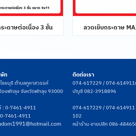
ระดาษต่อเนื่อง 3 ชั้น
ลวดเย็บกระดาษ MA
ิษัท
ติดต่อเรา
ชยบุรี ตำบลคูหาสวรรค์
074-617229
/
074-614911
ืองพักลุง จังหวัดพัทลุง 93000
บัญชี
082-3918896
์ :
0-7461-4911
074-617229
/
074-614911
: 0-7461-4911
102
udom1991@hotmail.com
หน้าร้าน-ขายปลีก
086-48465