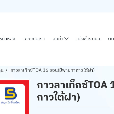
หน้าหลัก
เกี่ยวกับเรา
สินค้า
แจ้งชำระเงิน
ติด
าน
กาวลาเท็กซ์TOA 16 ออน(มีพายทากาวใต้ฝา)
กาวลาเท็กซ์TOA 
กาวใต้ฝา)